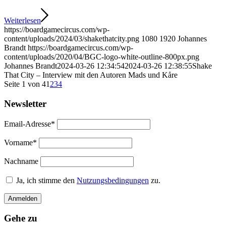
Weiterlesen
https://boardgamecircus.com/wp-
content/uploads/2024/03/shakethatcity.png
1080
1920
Johannes
Brandt
https://boardgamecircus.com/wp-
content/uploads/2020/04/BGC-logo-white-outline-800px.png
Johannes Brandt
2024-03-26 12:34:54
2024-03-26 12:38:55
Shake
That City – Interview mit den Autoren Mads und Kåre
Seite 1 von 4
1
2
3
4
Newsletter
Email-Adresse*
Vorname*
Nachname
Ja, ich stimme den
Nutzungsbedingungen
zu.
Gehe zu