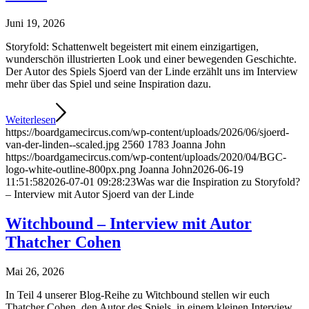
Juni 19, 2026
Storyfold: Schattenwelt begeistert mit einem einzigartigen,
wunderschön illustrierten Look und einer bewegenden Geschichte.
Der Autor des Spiels Sjoerd van der Linde erzählt uns im Interview
mehr über das Spiel und seine Inspiration dazu.
Weiterlesen
https://boardgamecircus.com/wp-content/uploads/2026/06/sjoerd-
van-der-linden--scaled.jpg
2560
1783
Joanna John
https://boardgamecircus.com/wp-content/uploads/2020/04/BGC-
logo-white-outline-800px.png
Joanna John
2026-06-19
11:51:58
2026-07-01 09:28:23
Was war die Inspiration zu Storyfold?
– Interview mit Autor Sjoerd van der Linde
Witchbound – Interview mit Autor
Thatcher Cohen
Mai 26, 2026
In Teil 4 unserer Blog-Reihe zu Witchbound stellen wir euch
Thatcher Cohen, den Autor des Spiels, in einem kleinen Interview