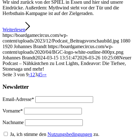
Wir sind zurück von der SPIEL in Essen und hier sind unsere
Eindrücke. Außerdem: Mythwind steht vor der Tür und die
Herbsthain-Kampagne ist auf der Zielgeraden.
Weiterlesen
https://boardgamecircus.com/wp-
content/uploads/2023/12/Podcast_Beitragsvorschaubild.jpg
1080
1920
Johannes Brandt
https://boardgamecircus.com/wp-
content/uploads/2020/04/BGC-logo-white-outline-800px.png
Johannes Brandt
2024-03-15 13:51:47
2026-03-26 10:25:08
Neuer
Podcast – Nähkästchen zu Lost Lights, Endeavor: Die Tiefsee,
Stonesaga und mehr!
Seite 3 von 9
‹
1
2
3
4
5
›
»
Newsletter
Email-Adresse*
Vorname*
Nachname
Ja, ich stimme den
Nutzungsbedingungen
zu.