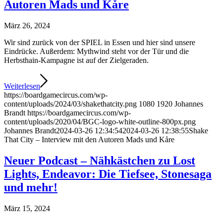
Autoren Mads und Kåre
März 26, 2024
Wir sind zurück von der SPIEL in Essen und hier sind unsere
Eindrücke. Außerdem: Mythwind steht vor der Tür und die
Herbsthain-Kampagne ist auf der Zielgeraden.
Weiterlesen
https://boardgamecircus.com/wp-
content/uploads/2024/03/shakethatcity.png
1080
1920
Johannes
Brandt
https://boardgamecircus.com/wp-
content/uploads/2020/04/BGC-logo-white-outline-800px.png
Johannes Brandt
2024-03-26 12:34:54
2024-03-26 12:38:55
Shake
That City – Interview mit den Autoren Mads und Kåre
Neuer Podcast – Nähkästchen zu Lost
Lights, Endeavor: Die Tiefsee, Stonesaga
und mehr!
März 15, 2024