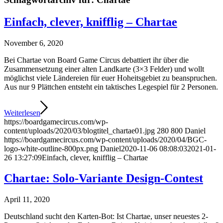
Einfach, clever, knifflig – Chartae
November 6, 2020
Bei Chartae von Board Game Circus debattiert ihr über die
Zusammensetzung einer alten Landkarte (3×3 Felder) und wollt
möglichst viele Ländereien für euer Hoheitsgebiet zu beanspruchen.
Aus nur 9 Plättchen entsteht ein taktisches Legespiel für 2 Personen.
Weiterlesen
https://boardgamecircus.com/wp-
content/uploads/2020/03/blogtitel_chartae01.jpg
280
800
Daniel
https://boardgamecircus.com/wp-content/uploads/2020/04/BGC-
logo-white-outline-800px.png
Daniel
2020-11-06 08:08:03
2021-01-
26 13:27:09
Einfach, clever, knifflig – Chartae
Chartae: Solo-Variante Design-Contest
April 11, 2020
Deutschland sucht den Karten-Bot: Ist Chartae, unser neuestes 2-