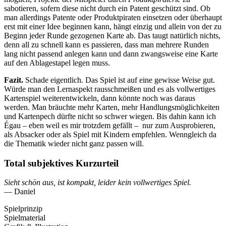
sabotieren, sofern diese nicht durch ein Patent geschützt sind. Ob
man allerdings Patente oder Produktpiraten einsetzen oder überhaupt
erst mit einer Idee beginnen kann, hängt einzig und allein von der zu
Beginn jeder Runde gezogenen Karte ab. Das taugt natürlich nichts,
denn all zu schnell kann es passieren, dass man mehrere Runden
lang nicht passend anlegen kann und dann zwangsweise eine Karte
auf den Ablagestapel legen muss.
Fazit.
Schade eigentlich. Das Spiel ist auf eine gewisse Weise gut.
Würde man den Lernaspekt rausschmeißen und es als vollwertiges
Kartenspiel weiterentwickeln, dann könnte noch was daraus
werden. Man bräuchte mehr Karten, mehr Handlungsmöglichkeiten
und Kartenpech dürfte nicht so schwer wiegen. Bis dahin kann ich
Égau – eben weil es mir trotzdem gefällt – nur zum Ausprobieren,
als Absacker oder als Spiel mit Kindern empfehlen. Wenngleich da
die Thematik wieder nicht ganz passen will.
Total subjektives Kurzurteil
Sieht schön aus, ist kompakt, leider kein vollwertiges Spiel.
— Daniel
Spielprinzip
Spielmaterial