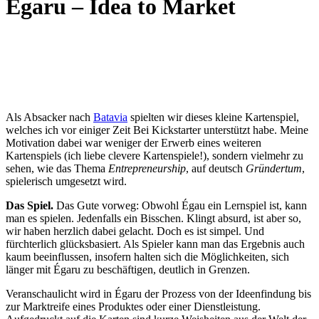
Égaru – Idea to Market
Als Absacker nach
Batavia
spielten wir dieses kleine Kartenspiel,
welches ich vor einiger Zeit Bei Kickstarter unterstützt habe. Meine
Motivation dabei war weniger der Erwerb eines weiteren
Kartenspiels (ich liebe clevere Kartenspiele!), sondern vielmehr zu
sehen, wie das Thema
Entrepreneurship
, auf deutsch
Gründertum
,
spielerisch umgesetzt wird.
Das Spiel.
Das Gute vorweg: Obwohl Égau ein Lernspiel ist, kann
man es spielen. Jedenfalls ein Bisschen. Klingt absurd, ist aber so,
wir haben herzlich dabei gelacht. Doch es ist simpel. Und
fürchterlich glücksbasiert. Als Spieler kann man das Ergebnis auch
kaum beeinflussen, insofern halten sich die Möglichkeiten, sich
länger mit Égaru zu beschäftigen, deutlich in Grenzen.
Veranschaulicht wird in Égaru der Prozess von der Ideenfindung bis
zur Marktreife eines Produktes oder einer Dienstleistung.