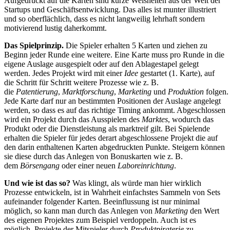
Aufgedruckt auf die Karten sind kurze Weisheiten aus der Welt der
Startups und Geschäftsentwicklung. Das alles ist munter illustriert
und so oberflächlich, dass es nicht langweilig lehrhaft sondern
motivierend lustig daherkommt.
Das Spielprinzip.
Die Spieler erhalten 5 Karten und ziehen zu
Beginn jeder Runde eine weitere. Eine Karte muss pro Runde in die
eigene Auslage ausgespielt oder auf den Ablagestapel gelegt
werden. Jedes Projekt wird mit einer
Idee
gestartet (1. Karte), auf
die Schritt für Schritt weitere Prozesse wie z. B.
die
Patentierung
,
Marktforschung
,
Marketing
und
Produktion
folgen.
Jede Karte darf nur an bestimmten Positionen der Auslage angelegt
werden, so dass es auf das richtige Timing ankommt. Abgeschlossen
wird ein Projekt durch das Ausspielen des
Marktes
, wodurch das
Produkt oder die Dienstleistung als marktreif gilt. Bei Spielende
erhalten die Spieler für jedes derart abgeschlossene Projekt die auf
den darin enthaltenen Karten abgedruckten Punkte. Steigern können
sie diese durch das Anlegen von Bonuskarten wie z. B.
dem
Börsengang
oder einer neuen
Laboreinrichtung
.
Und wie ist das so?
Was klingt, als würde man hier wirklich
Prozesse entwickeln, ist in Wahrheit einfachstes Sammeln von Sets
aufeinander folgender Karten. Beeinflussung ist nur minimal
möglich, so kann man durch das Anlegen von
Marketing
den Wert
des eigenen Projektes zum Beispiel verdoppeln. Auch ist es
möglich, Projekte der Mitspieler durch
Produktpiraterie
zu