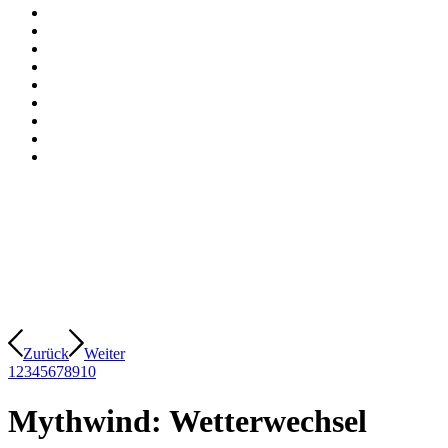
Zurück
Weiter
1
2
3
4
5
6
7
8
9
10
Mythwind: Wetterwechsel