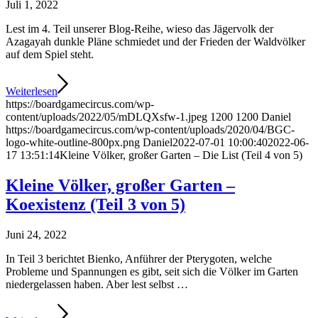
Juli 1, 2022
Lest im 4. Teil unserer Blog-Reihe, wieso das Jägervolk der
Azagayah dunkle Pläne schmiedet und der Frieden der Waldvölker
auf dem Spiel steht.
Weiterlesen
https://boardgamecircus.com/wp-
content/uploads/2022/05/mDLQXsfw-1.jpeg
1200
1200
Daniel
https://boardgamecircus.com/wp-content/uploads/2020/04/BGC-
logo-white-outline-800px.png
Daniel
2022-07-01 10:00:40
2022-06-
17 13:51:14
Kleine Völker, großer Garten – Die List (Teil 4 von 5)
Kleine Völker, großer Garten –
Koexistenz (Teil 3 von 5)
Juni 24, 2022
In Teil 3 berichtet Bienko, Anführer der Pterygoten, welche
Probleme und Spannungen es gibt, seit sich die Völker im Garten
niedergelassen haben. Aber lest selbst …