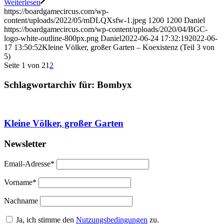
Weiterlesen
https://boardgamecircus.com/wp-
content/uploads/2022/05/mDLQXsfw-1.jpeg
1200
1200
Daniel
https://boardgamecircus.com/wp-content/uploads/2020/04/BGC-
logo-white-outline-800px.png
Daniel
2022-06-24 17:32:19
2022-06-
17 13:50:52
Kleine Völker, großer Garten – Koexistenz (Teil 3 von
5)
Seite 1 von 2
1
2
Schlagwortarchiv für:
Bombyx
Kleine Völker, großer Garten
Newsletter
Email-Adresse*
Vorname*
Nachname
Ja, ich stimme den
Nutzungsbedingungen
zu.