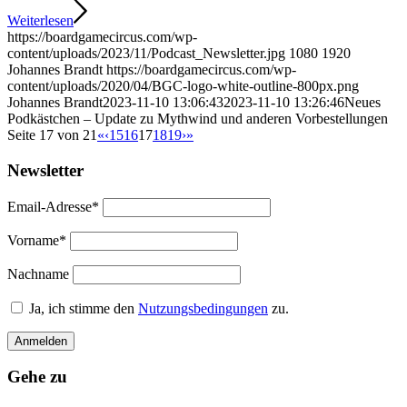
Weiterlesen
https://boardgamecircus.com/wp-
content/uploads/2023/11/Podcast_Newsletter.jpg
1080
1920
Johannes Brandt
https://boardgamecircus.com/wp-
content/uploads/2020/04/BGC-logo-white-outline-800px.png
Johannes Brandt
2023-11-10 13:06:43
2023-11-10 13:26:46
Neues
Podkästchen – Update zu Mythwind und anderen Vorbestellungen
Seite 17 von 21
«
‹
15
16
17
18
19
›
»
Newsletter
Email-Adresse*
Vorname*
Nachname
Ja, ich stimme den
Nutzungsbedingungen
zu.
Gehe zu