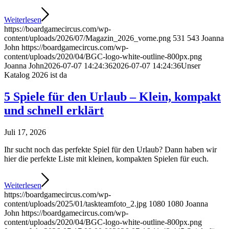
Weiterlesen
https://boardgamecircus.com/wp-
content/uploads/2026/07/Magazin_2026_vorne.png
531
543
Joanna
John
https://boardgamecircus.com/wp-
content/uploads/2020/04/BGC-logo-white-outline-800px.png
Joanna John
2026-07-07 14:24:36
2026-07-07 14:24:36
Unser
Katalog 2026 ist da
5 Spiele für den Urlaub – Klein, kompakt
und schnell erklärt
Juli 17, 2026
Ihr sucht noch das perfekte Spiel für den Urlaub? Dann haben wir
hier die perfekte Liste mit kleinen, kompakten Spielen für euch.
Weiterlesen
https://boardgamecircus.com/wp-
content/uploads/2025/01/taskteamfoto_2.jpg
1080
1080
Joanna
John
https://boardgamecircus.com/wp-
content/uploads/2020/04/BGC-logo-white-outline-800px.png