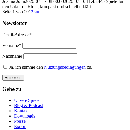
Joanna John
2026-07-17 08:00:00
2026-07-16 11:43:44
5 Spiele für
den Urlaub – Klein, kompakt und schnell erklärt
Seite 1 von 20
1
2
3
›
»
Newsletter
Email-Adresse*
Vorname*
Nachname
Ja, ich stimme den
Nutzungsbedingungen
zu.
Gehe zu
Unsere Spiele
Blog & Podcast
Kontakt
Downloads
Presse
Export