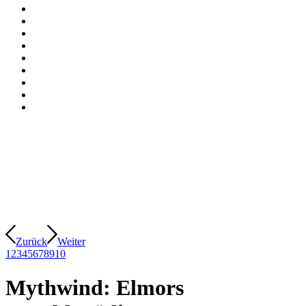
Zurück
Weiter
1
2
3
4
5
6
7
8
9
10
Mythwind: Elmors