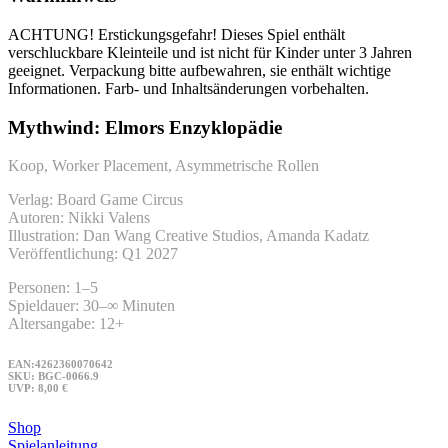
ACHTUNG! Erstickungsgefahr! Dieses Spiel enthält
verschluckbare Kleinteile und ist nicht für Kinder unter 3 Jahren
geeignet. Verpackung bitte aufbewahren, sie enthält wichtige
Informationen. Farb- und Inhaltsänderungen vorbehalten.
Mythwind: Elmors Enzyklopädie
Koop, Worker Placement, Asymmetrische Rollen
Verlag: Board Game Circus
Autoren:
Nikki Valens
Illustration: Dan Wang Creative Studios, Amanda Kadatz
Veröffentlichung: Q1 2027
Personen: 1–5
Spieldauer: 30–∞ Minuten
Altersangabe: 12+
EAN:4262360070642
SKU: BGC-0066.9
UVP: 8,00 €
Shop
Spielanleitung